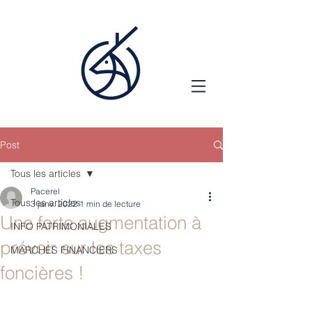
Post
Tous les articles
Pacerel
Tous les articles
3 janv. 2022
1 min de lecture
Une forte augmentation à
INFO PATRIMONIALES
prévoir sur les taxes
MARCHÉS FINANCIERS
foncières !