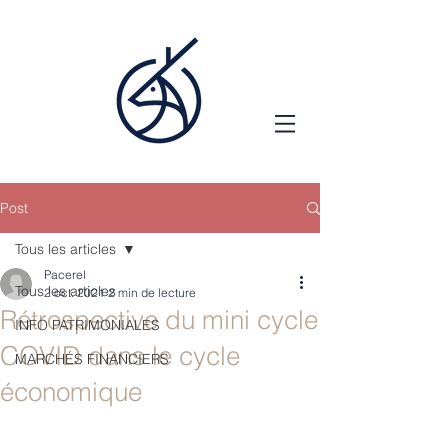
Post
Tous les articles
Pacerel
Tous les articles
2 oct. 2021
2 min de lecture
Rétrospective du mini cycle
INFO PATRIMONIALES
COVID dans le cycle
MARCHÉS FINANCIERS
économique