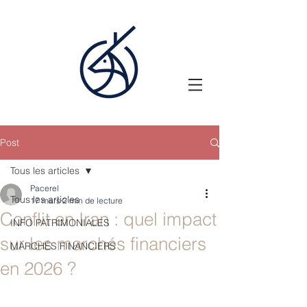
Post
Tous les articles
Pacerel
Tous les articles
17 mars
2 min de lecture
Conflit en Iran : quel impact
INFO PATRIMONIALES
sur les marchés financiers
MARCHÉS FINANCIERS
en 2026 ?