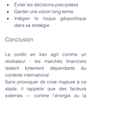
Éviter les décisions précipitées
Garder une vision long terme
Intégrer le risque géopolitique 
dans sa stratégie
Conclusion
Le conflit en Iran agit comme un 
révélateur : les marchés financiers 
restent fortement dépendants du 
contexte international.
Sans provoquer de crise majeure à ce 
stade, il rappelle que des facteurs 
externes — comme l’énergie ou la 
géopolitique — peuvent rapidement 
redevenir centraux.
Dans ce type d’environnement, la clé 
reste la même : 
rester discipliné et bien 