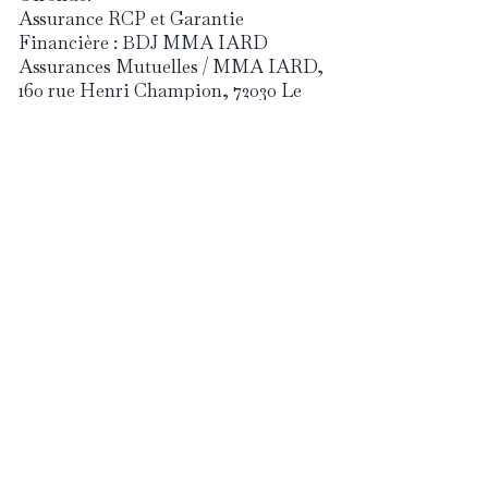
Assurance RCP et Garantie
Financière : BDJ MMA IARD
Assurances Mutuelles / MMA IARD,
160 rue Henri Champion, 72030 Le
Mans Cedex 9.
Informations relatives au
traitement des réclamations
En cas de litige ou de réclamation du
client, les parties contractantes
s’engagent à rechercher en premier
lieu un arrangement amiable.
Le client pourra présenter sa
réclamation au cabinet, à son
conseiller ou gestionnaire habituel
selon les modalités suivantes :
Par courrier : 16 place des Quinconces